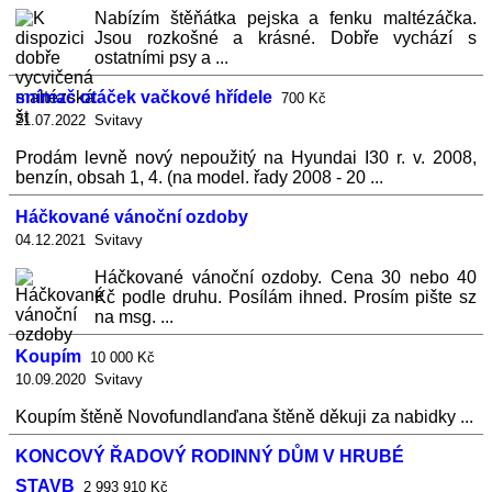
Nabízím štěňátka pejska a fenku maltézáčka.
Jsou rozkošné a krásné. Dobře vychází s
ostatními psy a ...
snímač otáček vačkové hřídele
700 Kč
21.07.2022 Svitavy
Prodám levně nový nepoužitý na Hyundai I30 r. v. 2008,
benzín, obsah 1, 4. (na model. řady 2008 - 20 ...
Háčkované vánoční ozdoby
04.12.2021 Svitavy
Háčkované vánoční ozdoby. Cena 30 nebo 40
Kč podle druhu. Posílám ihned. Prosím pište sz
na msg. ...
Koupím
10 000 Kč
10.09.2020 Svitavy
Koupím štěně Novofundlanďana štěně děkuji za nabidky ...
KONCOVÝ ŘADOVÝ RODINNÝ DŮM V HRUBÉ
STAVB
2 993 910 Kč