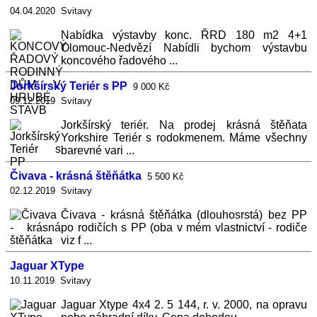
04.04.2020 Svitavy
Nabídka výstavby konc. ŘRD 180 m2 4+1
Olomouc-Nedvězí Nabídli bychom výstavbu
koncového řadového ...
Jorkšírský Teriér s PP
9 000 Kč
09.12.2019 Svitavy
Jorkšírský teriér. Na prodej krásná štěňata
Yorkshire Teriér s rodokmenem. Máme všechny
barevné vari ...
Čivava - krásná štěňátka
5 500 Kč
02.12.2019 Svitavy
Čivava - krásná štěňátka (dlouhosrstá) bez PP
po rodičích s PP (oba v mém vlastnictví - rodiče
viz f ...
Jaguar XType
10.11.2019 Svitavy
Jaguar Xtype 4x4 2. 5 144, r. v. 2000, na opravu