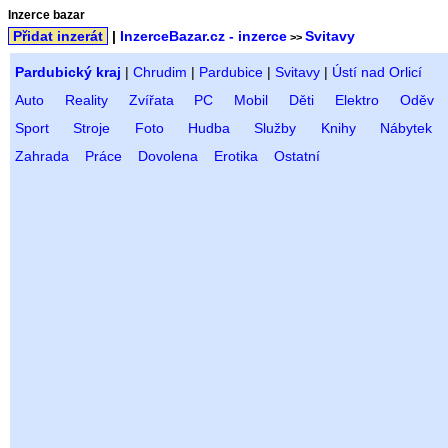
Inzerce bazar
Přidat inzerát
|
InzerceBazar.cz - inzerce
Svitavy
>>
Pardubický kraj
|
Chrudim
|
Pardubice
|
Svitavy
|
Ústí nad Orlicí
Auto
Reality
Zvířata
PC
Mobil
Děti
Elektro
Oděv
Sport
Stroje
Foto
Hudba
Služby
Knihy
Nábytek
Zahrada
Práce
Dovolena
Erotika
Ostatní