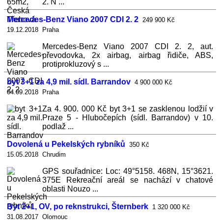
2. N ...
Mercedes-Benz Viano 2007 CDI 2. 2
249 900 Kč
19.12.2018 Praha
Mercedes-Benz Viano 2007 CDI 2. 2, aut.
převodovka, 2x airbag, airbag řidiče, ABS,
protiprokluzový s ...
byt 3+1 za 4,9 mil. sídl. Barrandov
4 900 000 Kč
04.09.2018 Praha
Za 4. 900. 000 Kč byt 3+1 se zasklenou lodžií v
Praze 5 - Hlubočepích (sídl. Barrandov) v 10.
podlaž ...
Dovolená u Pekelských rybníků
350 Kč
15.05.2018 Chrudim
GPS souřadnice: Loc: 49°5158. 468N, 15°3621.
375E Rekreační areál se nachází v chatové
oblasti Nouzo ...
Byt 2+1, OV, po reknstrukci, Šternberk
1 320 000 Kč
31.08.2017 Olomouc