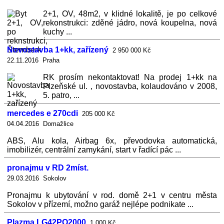
2+1, OV, 48m2, v klidné lokalitě, je po celkové
rekonstrukci: zděné jádro, nová koupelna, nová
kuchy ...
Novostavba 1+kk, zařízený
2 950 000 Kč
22.11.2016 Praha
RK prosím nekontaktovat! Na prodej 1+kk na
Plzeňské ul. , novostavba, kolaudováno v 2008,
5. patro, ...
mercedes e 270cdi
205 000 Kč
04.04.2016 Domažlice
ABS, Alu kola, Airbag 6x, převodovka automatická,
imobilizér, centrální zamykání, start v řadící pác ...
pronajmu v RD 2míst.
29.03.2016 Sokolov
Pronajmu k ubytování v rod. domě 2+1 v centru města
Sokolov v přízemí, možno garáž nejlépe podnikate ...
Plazma LG42PQ2000
1 000 Kč