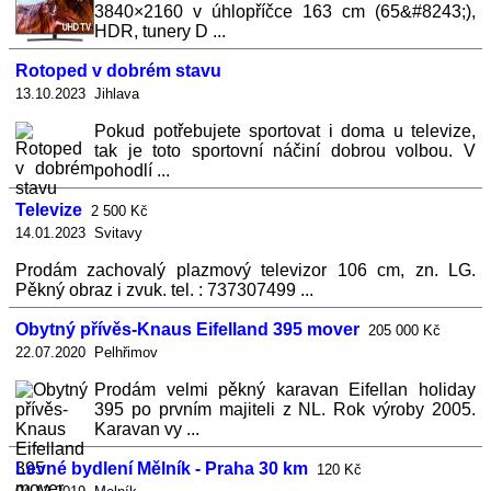
3840×2160 v úhlopříčce 163 cm (65&#8243;),
HDR, tunery D ...
Rotoped v dobrém stavu
13.10.2023 Jihlava
Pokud potřebujete sportovat i doma u televize,
tak je toto sportovní náčiní dobrou volbou. V
pohodlí ...
Televize
2 500 Kč
14.01.2023 Svitavy
Prodám zachovalý plazmový televizor 106 cm, zn. LG.
Pěkný obraz i zvuk. tel. : 737307499 ...
Obytný přívěs-Knaus Eifelland 395 mover
205 000 Kč
22.07.2020 Pelhřimov
Prodám velmi pěkný karavan Eifellan holiday
395 po prvním majiteli z NL. Rok výroby 2005.
Karavan vy ...
Levné bydlení Mělník - Praha 30 km
120 Kč