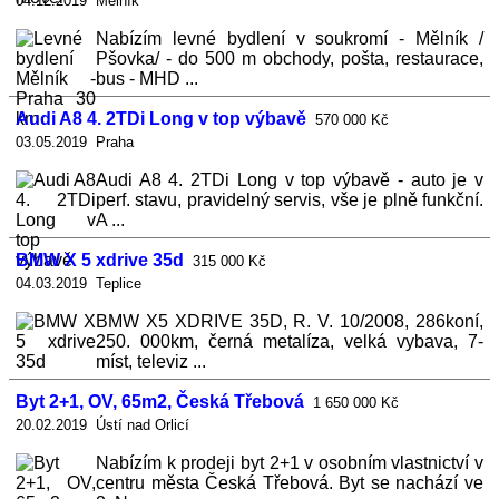
04.12.2019 Melník
Nabízím levné bydlení v soukromí - Mělník /
Pšovka/ - do 500 m obchody, pošta, restaurace,
bus - MHD ...
Audi A8 4. 2TDi Long v top výbavě
570 000 Kč
03.05.2019 Praha
Audi A8 4. 2TDi Long v top výbavě - auto je v
perf. stavu, pravidelný servis, vše je plně funkční.
A ...
BMW X 5 xdrive 35d
315 000 Kč
04.03.2019 Teplice
BMW X5 XDRIVE 35D, R. V. 10/2008, 286koní,
250. 000km, černá metalíza, velká vybava, 7-
míst, televiz ...
Byt 2+1, OV, 65m2, Česká Třebová
1 650 000 Kč
20.02.2019 Ústí nad Orlicí
Nabízím k prodeji byt 2+1 v osobním vlastnictví v
centru města Česká Třebová. Byt se nachází ve