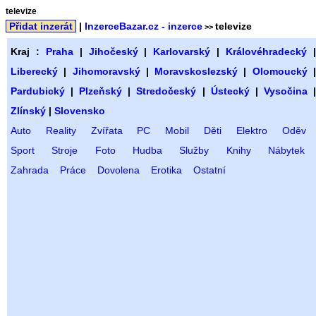
televize
Přidat inzerát
|
InzerceBazar.cz - inzerce
televize
>>
Kraj :
Praha
|
Jihočeský
|
Karlovarský
|
Královéhradecký
Liberecký
|
Jihomoravský
|
Moravskoslezský
|
Olomoucký
Pardubický
|
Plzeňský
|
Stredočeský
|
Ústecký
|
Vysočina
Zlínský
|
Slovensko
Auto
Reality
Zvířata
PC
Mobil
Děti
Elektro
Oděv
Sport
Stroje
Foto
Hudba
Služby
Knihy
Nábytek
Zahrada
Práce
Dovolena
Erotika
Ostatní