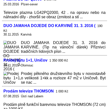
25.03.2016 Plzen-sever
Televize plazma LG42PQ2000, 42 . na opravu nebo na
náhradní díly - zhoršil se obraz (zrnitost a stí ...
DUO JAMAHA DOJEDE DO KARVINÉ 31. 3. 2016 (
190
Kč
30.11.2015 Karviná
DUO JAMAHA DOJEDE 31. 3. 2016 do
KARVINÉ. (Tip na vánoční dárek) Příznivci
tradičních lidových písn ...
Prodej bytu 1+1, Uničov
1 350 000 Kč
16.11.2015 Olomouc
Prodej pěkného družstevního bytu v novostavbě
o velikosti 1+kk a rozloze 47 m2 v Uničově. Byt
se nac ...
Prodám televize THOMSON
1 000 Kč
07.08.2015 Ústí nad Labem
Prodám plně funkční barevnou televize THOMSON (72 cm)
za 1000 Kč ...