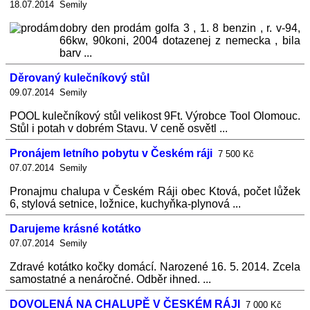
18.07.2014 Semily
dobry den prodám golfa 3 , 1. 8 benzin , r. v-94,
66kw, 90koni, 2004 dotazenej z nemecka , bila
barv ...
Děrovaný kulečníkový stůl
09.07.2014 Semily
POOL kulečníkový stůl velikost 9Ft. Výrobce Tool Olomouc.
Stůl i potah v dobrém Stavu. V ceně osvětl ...
Pronájem letního pobytu v Českém ráji
7 500 Kč
07.07.2014 Semily
Pronajmu chalupa v Českém Ráji obec Ktová, počet lůžek
6, stylová setnice, ložnice, kuchyňka-plynová ...
Darujeme krásné kotátko
07.07.2014 Semily
Zdravé kotátko kočky domácí. Narozené 16. 5. 2014. Zcela
samostatné a nenáročné. Odběr ihned. ...
DOVOLENÁ NA CHALUPĚ V ČESKÉM RÁJI
7 000 Kč