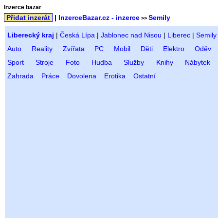
Inzerce bazar
Přidat inzerát
|
InzerceBazar.cz - inzerce
Semily
>>
Liberecký kraj
|
Česká Lípa
|
Jablonec nad Nisou
|
Liberec
|
Semily
Auto
Reality
Zvířata
PC
Mobil
Děti
Elektro
Oděv
Sport
Stroje
Foto
Hudba
Služby
Knihy
Nábytek
Zahrada
Práce
Dovolena
Erotika
Ostatní