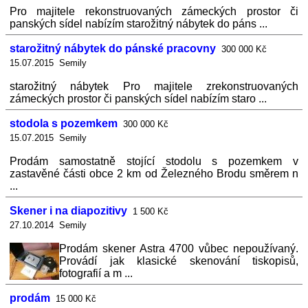
Pro majitele rekonstruovaných zámeckých prostor či
panských sídel nabízím starožitný nábytek do páns ...
starožitný nábytek do pánské pracovny
300 000 Kč
15.07.2015 Semily
starožitný nábytek Pro majitele zrekonstruovaných
zámeckých prostor či panských sídel nabízím staro ...
stodola s pozemkem
300 000 Kč
15.07.2015 Semily
Prodám samostatně stojící stodolu s pozemkem v
zastavěné části obce 2 km od Železného Brodu směrem n
...
Skener i na diapozitivy
1 500 Kč
27.10.2014 Semily
Prodám skener Astra 4700 vůbec nepoužívaný.
Provádí jak klasické skenování tiskopisů,
fotografií a m ...
prodám
15 000 Kč