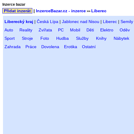
Inzerce bazar
Přidat inzerát
|
InzerceBazar.cz - inzerce
Liberec
>>
Liberecký kraj
|
Česká Lípa
|
Jablonec nad Nisou
|
Liberec
|
Semily
Auto
Reality
Zvířata
PC
Mobil
Děti
Elektro
Oděv
Sport
Stroje
Foto
Hudba
Služby
Knihy
Nábytek
Zahrada
Práce
Dovolena
Erotika
Ostatní