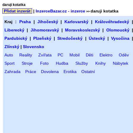
daruji kotatka
Přidat inzerát
|
InzerceBazar.cz - inzerce
daruji kotatka
>>
Kraj :
Praha
|
Jihočeský
|
Karlovarský
|
Královéhradecký
Liberecký
|
Jihomoravský
|
Moravskoslezský
|
Olomoucký
Pardubický
|
Plzeňský
|
Stredočeský
|
Ústecký
|
Vysočina
Zlínský
|
Slovensko
Auto
Reality
Zvířata
PC
Mobil
Děti
Elektro
Oděv
Sport
Stroje
Foto
Hudba
Služby
Knihy
Nábytek
Zahrada
Práce
Dovolena
Erotika
Ostatní