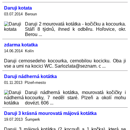
Daruji kotata
03.07.2014 Beroun
Daruji 2 mourovatá kotátka - kočičku a kocourka.
Stáří 8 týdnů, ihned k odběru. Hořovice, okr.
Berou ...
zdarma kotatka
14.06.2014 Kolín
Daruji cernosedeho kocourka, cernobilou kocicku. Oba ji
vse a umi na kocici WC. Sarlozlata@seznam. c ...
Daruji nádherná kotátka
01.11.2013 Plzeň-mesto
Daruji nádherná kotátka, mourovatá kočičky i
kocourky, 7 neděl staré. Plzeň a okolí mohu
dovézt. 606 ...
Daruji 3 krásná mourovatá májová kotátka
19.07.2013 Šumperk
Daruji 3 májová kotátka (2 kocouři a 1 kočka), která se