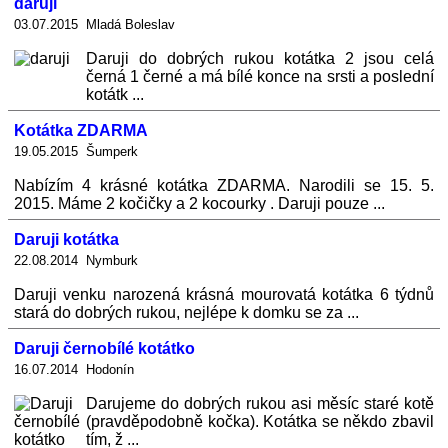
daruji
03.07.2015 Mladá Boleslav
Daruji do dobrých rukou kotátka 2 jsou celá
černá 1 černé a má bílé konce na srsti a poslední
kotátk ...
Kotátka ZDARMA
19.05.2015 Šumperk
Nabízím 4 krásné kotátka ZDARMA. Narodili se 15. 5.
2015. Máme 2 kočičky a 2 kocourky . Daruji pouze ...
Daruji kotátka
22.08.2014 Nymburk
Daruji venku narozená krásná mourovatá kotátka 6 týdnů
stará do dobrých rukou, nejlépe k domku se za ...
Daruji černobílé kotátko
16.07.2014 Hodonín
Darujeme do dobrých rukou asi měsíc staré kotě
(pravděpodobně kočka). Kotátka se někdo zbavil
tím, ž ...