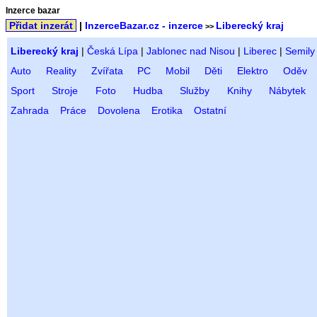
Inzerce bazar
Přidat inzerát
|
InzerceBazar.cz - inzerce
Liberecký kraj
>>
Liberecký kraj
|
Česká Lípa
|
Jablonec nad Nisou
|
Liberec
|
Semily
Auto
Reality
Zvířata
PC
Mobil
Děti
Elektro
Oděv
Sport
Stroje
Foto
Hudba
Služby
Knihy
Nábytek
Zahrada
Práce
Dovolena
Erotika
Ostatní