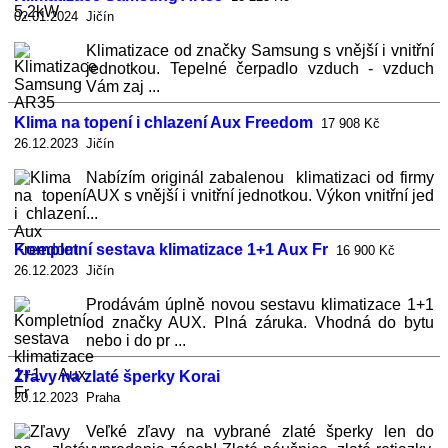
02.01.2024 Jičín
Klimatizace od značky Samsung s vnější i vnitřní
jednotkou. Tepelné čerpadlo vzduch - vzduch
Vám zaj ...
Klima na topení i chlazení Aux Freedom
17 908 Kč
26.12.2023 Jičín
Nabízím originál zabalenou klimatizaci od firmy
AUX s vnější i vnitřní jednotkou. Výkon vnitřní jed
...
Kompletní sestava klimatizace 1+1 Aux Fr
16 900 Kč
26.12.2023 Jičín
Prodávám úplně novou sestavu klimatizace 1+1
od značky AUX. Plná záruka. Vhodná do bytu
nebo i do pr ...
Zľavy na zlaté šperky Korai
20.12.2023 Praha
Veľké zľavy na vybrané zlaté šperky len do