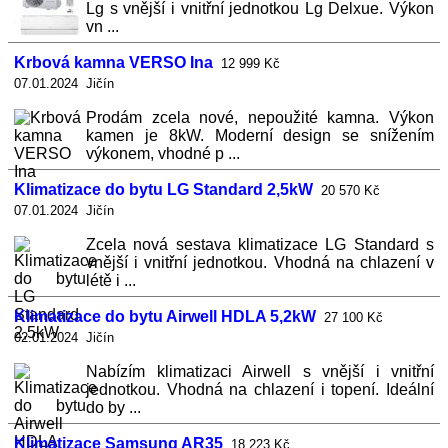
Lg s vnější i vnitřní jednotkou Lg Delxue. Výkon
vn ...
Krbová kamna VERSO Ina
12 999 Kč
07.01.2024 Jičín
Prodám zcela nové, nepoužité kamna. Výkon
kamen je 8kW. Moderní design se snížením
výkonem, vhodné p ...
Klimatizace do bytu LG Standard 2,5kW
20 570 Kč
07.01.2024 Jičín
Zcela nová sestava klimatizace LG Standard s
vnější i vnitřní jednotkou. Vhodná na chlazení v
létě i ...
Klimatizace do bytu Airwell HDLA 5,2kW
27 100 Kč
02.01.2024 Jičín
Nabízím klimatizaci Airwell s vnější i vnitřní
jednotkou. Vhodná na chlazení i topení. Ideální
do by ...
Klimatizace Samsung AR35
18 223 Kč