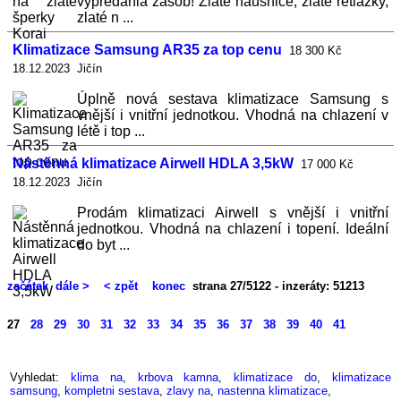
vypredania zásob! Zlaté náušnice, zlaté retiazky,
zlaté n ...
Klimatizace Samsung AR35 za top cenu
18 300 Kč
18.12.2023 Jičín
Úplně nová sestava klimatizace Samsung s
vnější i vnitřní jednotkou. Vhodná na chlazení v
létě i top ...
Nástěnná klimatizace Airwell HDLA 3,5kW
17 000 Kč
18.12.2023 Jičín
Prodám klimatizaci Airwell s vnější i vnitřní
jednotkou. Vhodná na chlazení i topení. Ideální
do byt ...
začátek
dále >
< zpět
konec
strana 27/5122 - inzeráty: 51213
27
28
29
30
31
32
33
34
35
36
37
38
39
40
41
Vyhledat:
klima na
,
krbova kamna
,
klimatizace do
,
klimatizace
samsung
,
kompletni sestava
,
zlavy na
,
nastenna klimatizace
,