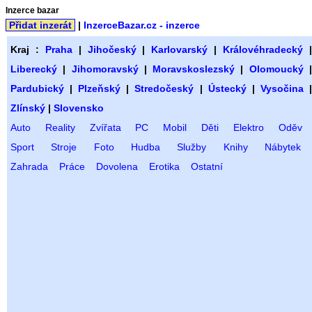
Inzerce bazar
Přidat inzerát
|
InzerceBazar.cz - inzerce
Kraj :
Praha
|
Jihočeský
|
Karlovarský
|
Královéhradecký
Liberecký
|
Jihomoravský
|
Moravskoslezský
|
Olomoucký
Pardubický
|
Plzeňský
|
Stredočeský
|
Ústecký
|
Vysočina
Zlínský
|
Slovensko
Auto
Reality
Zvířata
PC
Mobil
Děti
Elektro
Oděv
Sport
Stroje
Foto
Hudba
Služby
Knihy
Nábytek
Zahrada
Práce
Dovolena
Erotika
Ostatní