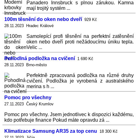
Panadero Innsbruck s plnou zárukou. Kamna
mají trojitý systém ...
100m těsnění do oken nebo dveří
929 Kč
28.11.2023 Hradec Králové
Samolepící profi těsnění na perfektní zatěsnění
oken nebo dveří proti nežádoucímu úniku tepla.
Velic ...
Pohodlná podložka na cvičení
1 690 Kč
28.11.2023 Brno-město
Perfektně zpracovaná podložka na různé druhy
cvičení. Podložka je vyrobená z australského
merina s h ...
Pomoc pro všechny
27.11.2023 Český Krumlov
Pomoc pro všechny. Jsem jednotlivec k dispozici každému,
kdo potřebuje finance Pokud máte opravdu zá ...
Klimatizace Samsung AR35 za top cenu
18 300 Kč
27.11.2023 Jičín