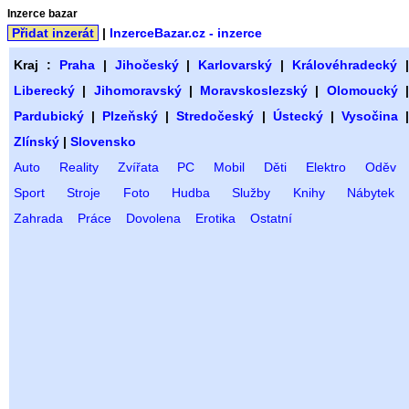
Inzerce bazar
Přidat inzerát
|
InzerceBazar.cz - inzerce
Kraj :
Praha
|
Jihočeský
|
Karlovarský
|
Královéhradecký
Liberecký
|
Jihomoravský
|
Moravskoslezský
|
Olomoucký
Pardubický
|
Plzeňský
|
Stredočeský
|
Ústecký
|
Vysočina
Zlínský
|
Slovensko
Auto
Reality
Zvířata
PC
Mobil
Děti
Elektro
Oděv
Sport
Stroje
Foto
Hudba
Služby
Knihy
Nábytek
Zahrada
Práce
Dovolena
Erotika
Ostatní