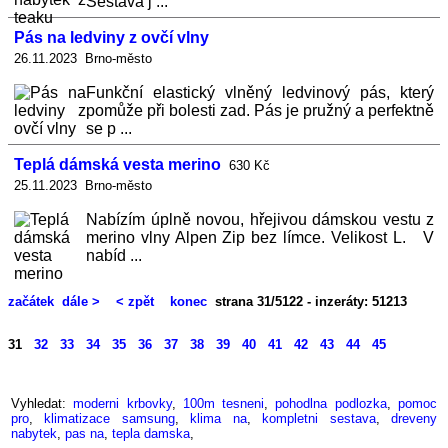
Sestava j ...
Pás na ledviny z ovčí vlny
26.11.2023 Brno-město
Funkční elastický vlněný ledvinový pás, který
pomůže při bolesti zad. Pás je pružný a perfektně
se p ...
Teplá dámská vesta merino
630 Kč
25.11.2023 Brno-město
Nabízím úplně novou, hřejivou dámskou vestu z
merino vlny Alpen Zip bez límce. Velikost L. V
nabíd ...
začátek
dále >
< zpět
konec
strana 31/5122 - inzeráty: 51213
31
32
33
34
35
36
37
38
39
40
41
42
43
44
45
Vyhledat:
moderni krbovky
,
100m tesneni
,
pohodlna podlozka
,
pomoc
pro
,
klimatizace samsung
,
klima na
,
kompletni sestava
,
dreveny
nabytek
,
pas na
,
tepla damska
,