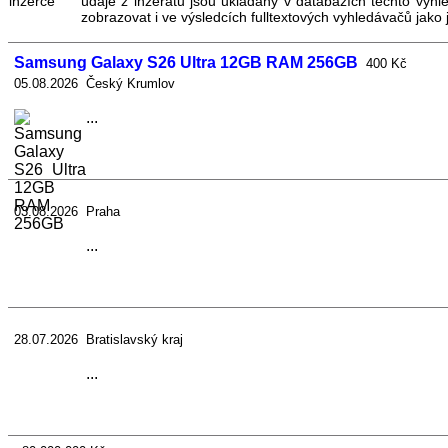
údaje z inzerátu jsou ukládány v databázích těchto vyhl
zobrazovat i ve výsledcích fulltextových vyhledávačů jako 
Samsung Galaxy S26 Ultra 12GB RAM 256GB
400 Kč
05.08.2026 Český Krumlov
...
03.08.2026 Praha
...
28.07.2026 Bratislavský kraj
...