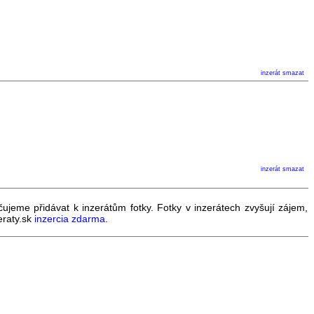
inzerát
smazat
inzerát
smazat
čujeme přidávat k inzerátům fotky. Fotky v inzerátech zvyšují zájem,
eraty.sk
inzercia zdarma
.