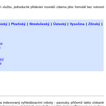
 či službu, jednoduché přidávání inzerátů zdarma přes formulář bez nutnosti
bický
|
Plzeňský
|
Stredočeský
|
Ústecký
|
Vysočina
|
Zlínský
|
e
í
 a indexovaný vyhledávacími roboty - pavouky, přičemž takto získané