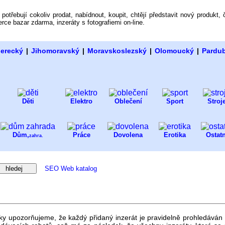
potřebují cokoliv prodat, nabídnout, koupit, chtějí představit nový produkt,
zerce bazar zdarma, inzeráty s fotografiemi on-line.
berecký
|
Jihomoravský
|
Moravskoslezský
|
Olomoucký
|
Pardu
Děti
Elektro
Oblečení
Sport
Stroj
Dům,
Práce
Dovolena
Erotika
Ostatn
zahra.
SEO Web katalog
nky upozorňujeme, že každý přidaný inzerát je pravidelně prohledáván