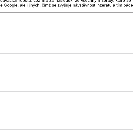
edávacích robotů, což má za následek, že všechny inzeráty, které se
je Google, ale i jiných, čímž se zvyšuje návštěvnost inzerátu a tím pád