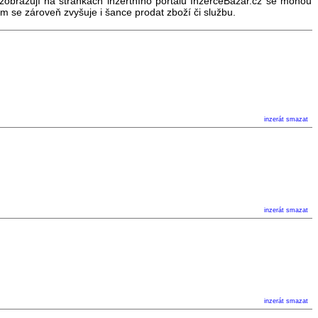
 zobrazují na stránkách inzertního portálu InzerceBazar.cz se mohou
em se zároveň zvyšuje i šance prodat zboží či službu.
inzerát
smazat
inzerát
smazat
inzerát
smazat