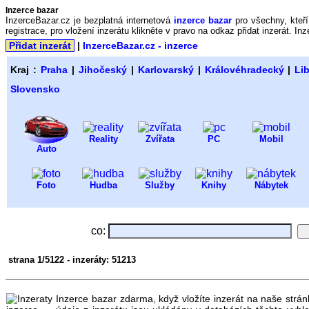
Inzerce bazar
InzerceBazar.cz je bezplatná internetová
inzerce bazar
pro všechny, kteří 
registrace, pro vložení inzerátu klikněte v pravo na odkaz přidat inzerát. In
Přidat inzerát
|
InzerceBazar.cz - inzerce
Kraj :
Praha
|
Jihočeský
|
Karlovarský
|
Královéhradecký
|
Li
Slovensko
Reality
Zvířata
PC
Mobil
Auto
Foto
Hudba
Služby
Knihy
Nábytek
co:
strana 1/5122 - inzeráty: 51213
Inzerce bazar zdarma, když vložíte inzerát na naše strá