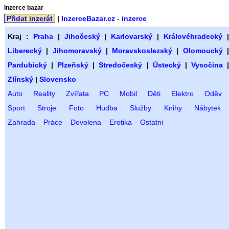
Inzerce bazar
Přidat inzerát
|
InzerceBazar.cz - inzerce
Kraj :
Praha
|
Jihočeský
|
Karlovarský
|
Královéhradecký
Liberecký
|
Jihomoravský
|
Moravskoslezský
|
Olomoucký
Pardubický
|
Plzeňský
|
Stredočeský
|
Ústecký
|
Vysočina
Zlínský
|
Slovensko
Auto
Reality
Zvířata
PC
Mobil
Děti
Elektro
Oděv
Sport
Stroje
Foto
Hudba
Služby
Knihy
Nábytek
Zahrada
Práce
Dovolena
Erotika
Ostatní