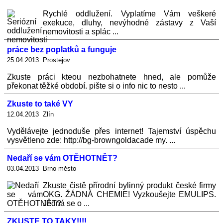
Rychlé oddlužení. Vyplatíme Vám veškeré
exekuce, dluhy, nevýhodné zástavy z Vaší
nemovitosti a splác ...
práce bez poplatků a funguje
25.04.2013 Prostejov
Zkuste práci kteou nezbohatnete hned, ale pomůže
překonat těžké období. pište si o info nic to nesto ...
Zkuste to také VY
12.04.2013 Zlín
Vydělávejte jednoduše přes internet! Tajemství úspěchu
vysvětleno zde: http://bg-browngoldacade my. ...
Nedaří se vám OTĚHOTNĚT?
03.04.2013 Brno-město
Zkuste čistě přírodní bylinný produkt české firmy
OKG. ŽÁDNÁ CHEMIE! Vyzkoušejte EMULIPS.
Jedná se o ...
ZKUSTE TO TAKY!!!!