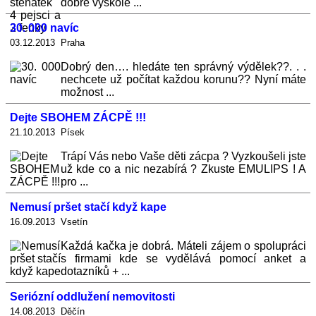
dobře vyškole ...
30. 000 navíc
03.12.2013 Praha
Dobrý den…. hledáte ten správný výdělek??. . .
nechcete už počítat každou korunu?? Nyní máte
možnost ...
Dejte SBOHEM ZÁCPĚ !!!
21.10.2013 Písek
Trápí Vás nebo Vaše děti zácpa ? Vyzkoušeli jste
už kde co a nic nezabírá ? Zkuste EMULIPS ! A
pro ...
Nemusí pršet stačí když kape
16.09.2013 Vsetín
Každá kačka je dobrá. Máteli zájem o spolupráci
s firmami kde se vydělává pomocí anket a
dotazníků + ...
Seriózní oddlužení nemovitosti
14.08.2013 Děčín