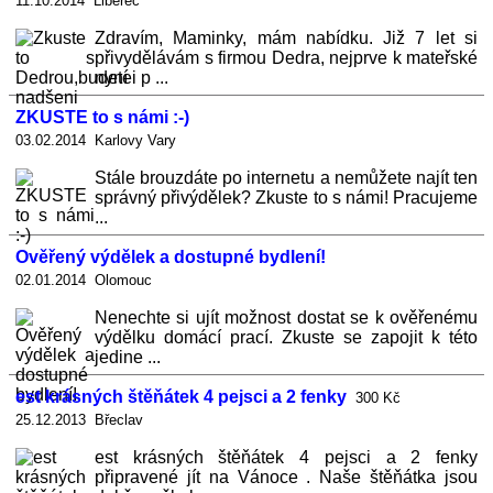
11.10.2014 Liberec
Zdravím, Maminky, mám nabídku. Již 7 let si
přivydělávám s firmou Dedra, nejprve k mateřské
nyní i p ...
ZKUSTE to s námi :-)
03.02.2014 Karlovy Vary
Stále brouzdáte po internetu a nemůžete najít ten
správný přivýdělek? Zkuste to s námi! Pracujeme
...
Ověřený výdělek a dostupné bydlení!
02.01.2014 Olomouc
Nenechte si ujít možnost dostat se k ověřenému
výdělku domácí prací. Zkuste se zapojit k této
jedine ...
est krásných štěňátek 4 pejsci a 2 fenky
300 Kč
25.12.2013 Břeclav
est krásných štěňátek 4 pejsci a 2 fenky
připravené jít na Vánoce . Naše štěňátka jsou