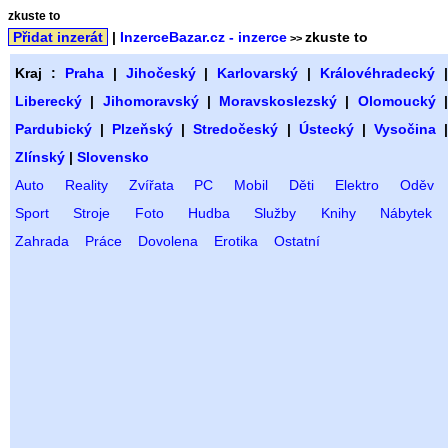
zkuste to
Přidat inzerát
|
InzerceBazar.cz - inzerce
zkuste to
>>
Kraj :
Praha
|
Jihočeský
|
Karlovarský
|
Královéhradecký
Liberecký
|
Jihomoravský
|
Moravskoslezský
|
Olomoucký
Pardubický
|
Plzeňský
|
Stredočeský
|
Ústecký
|
Vysočina
Zlínský
|
Slovensko
Auto
Reality
Zvířata
PC
Mobil
Děti
Elektro
Oděv
Sport
Stroje
Foto
Hudba
Služby
Knihy
Nábytek
Zahrada
Práce
Dovolena
Erotika
Ostatní