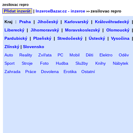
zesilovac repro
Přidat inzerát
|
InzerceBazar.cz - inzerce
zesilovac repro
>>
Kraj :
Praha
|
Jihočeský
|
Karlovarský
|
Královéhradecký
Liberecký
|
Jihomoravský
|
Moravskoslezský
|
Olomoucký
Pardubický
|
Plzeňský
|
Stredočeský
|
Ústecký
|
Vysočina
Zlínský
|
Slovensko
Auto
Reality
Zvířata
PC
Mobil
Děti
Elektro
Oděv
Sport
Stroje
Foto
Hudba
Služby
Knihy
Nábytek
Zahrada
Práce
Dovolena
Erotika
Ostatní