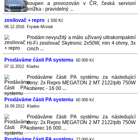
koupen a provozován v ČR, česká servisní
knížka - pravidelný ...
zesilovač + repro
1 500 Kč
06.12.2016 Frýdek-Místek
Prodám nevyužitý a málo užívaný ultrakompaktní
Hi-Fi zesilovač Skytronic 2x50W, min 4 ohmy, 3x
cinch ...
Prodáváme části PA systemu
60 000 Kč
07.11.2012 Kladno
Prodáváme části PA systému za následující
ceny: 2x Repro MEGATON 2 MT 2122/plb 750W
koberec - 16 00 ...
Prodáváme části PA systemu
60 000 Kč
16.09.2012 Kladno
Prodáváme části PA systému za následující
ceny: 2x Repro MEGATON 2 MT 2122/plb 750W
koberec 16 000 ...
Prodáváme části PA systému
77 000 Kč