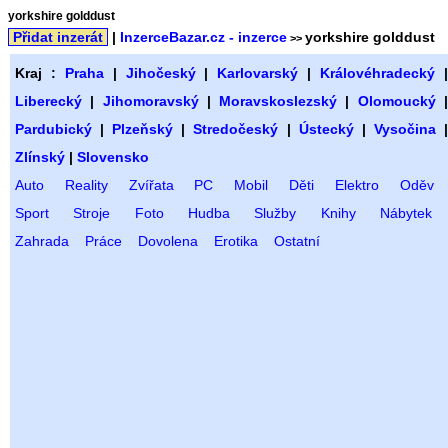
yorkshire golddust
Přidat inzerát
|
InzerceBazar.cz - inzerce
yorkshire golddust
>>
Kraj :
Praha
|
Jihočeský
|
Karlovarský
|
Královéhradecký
Liberecký
|
Jihomoravský
|
Moravskoslezský
|
Olomoucký
Pardubický
|
Plzeňský
|
Stredočeský
|
Ústecký
|
Vysočina
Zlínský
|
Slovensko
Auto
Reality
Zvířata
PC
Mobil
Děti
Elektro
Oděv
Sport
Stroje
Foto
Hudba
Služby
Knihy
Nábytek
Zahrada
Práce
Dovolena
Erotika
Ostatní