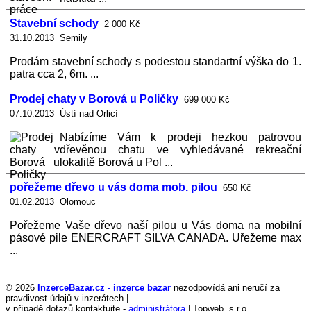
Stavební schody
2 000 Kč
31.10.2013 Semily
Prodám stavební schody s podestou standartní výška do 1.
patra cca 2, 6m. ...
Prodej chaty v Borová u Poličky
699 000 Kč
07.10.2013 Ústí nad Orlicí
Nabízíme Vám k prodeji hezkou patrovou
dřevěnou chatu ve vyhledávané rekreační
lokalitě Borová u Pol ...
pořežeme dřevo u vás doma mob. pilou
650 Kč
01.02.2013 Olomouc
Pořežeme Vaše dřevo naší pilou u Vás doma na mobilní
pásové pile ENERCRAFT SILVA CANADA. Uřežeme max
...
© 2026
InzerceBazar.cz - inzerce bazar
nezodpovídá ani neručí za
pravdivost údajů v inzerátech |
v případě dotazů kontaktujte -
administrátora
| Topweb, s.r.o.