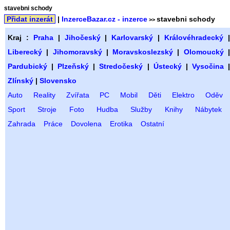
stavebni schody
Přidat inzerát
|
InzerceBazar.cz - inzerce
stavebni schody
>>
Kraj :
Praha
|
Jihočeský
|
Karlovarský
|
Královéhradecký
Liberecký
|
Jihomoravský
|
Moravskoslezský
|
Olomoucký
Pardubický
|
Plzeňský
|
Stredočeský
|
Ústecký
|
Vysočina
Zlínský
|
Slovensko
Auto
Reality
Zvířata
PC
Mobil
Děti
Elektro
Oděv
Sport
Stroje
Foto
Hudba
Služby
Knihy
Nábytek
Zahrada
Práce
Dovolena
Erotika
Ostatní