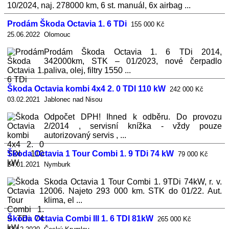
10/2024, naj. 278000 km, 6 st. manuál, 6x airbag ...
Prodám Škoda Octavia 1. 6 TDi
155 000 Kč
25.06.2022 Olomouc
Prodám Škoda Octavia 1. 6 TDi 2014,
342000km, STK – 01/2023, nové čerpadlo
paliva, olej, filtry 1550 ...
Škoda Octavia kombi 4x4 2. 0 TDI 110 kW
242 000 Kč
03.02.2021 Jablonec nad Nisou
Odpočet DPH! Ihned k odběru. Do provozu
2/2014 , servisní knížka - vždy pouze
autorizovaný servis , ...
Škoda Octavia 1 Tour Combi 1. 9 TDi 74 kW
79 000 Kč
24.01.2021 Nymburk
Skoda Octavia 1 Tour Combi 1. 9TDi 74kW, r. v.
2006. Najeto 293 000 km. STK do 01/22. Aut.
klima, el ...
Škoda Octavia Combi III 1. 6 TDI 81kW
265 000 Kč