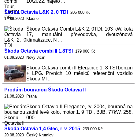
10/2022, najeto ...
Škoda Octavia L&K 2. 0 TDI
205 000 Kč
14.09.2020 Kladno
Škoda Octavia Combi L&K 2. 0TDI, 103 kW, kola
17, manuální převodovka, dvouzónová
klimatizace, N ...
Škoda Octavia combi II 1,8TSI
179 000 Kč
01.09.2020 Nový Jičín
Škoda Octavia combi II Elegance 1, 8 TSI benzin
+ LPG. Prvních 10 měsíců referenční vozidlo
Škoda Ml ...
Prodám bouranou Škodu Octavia II
21.08.2020 Praha
Škoda Octavia II Elegance, rv. 2004, bouraná na
zadní levé kolo, motor 1. 9 TDI, BJB, 77kW, 258.
000 ...
Škoda Octavia 1,4 Gtec, r. v. 2015
239 000 Kč
20.08.2020 Český Krumlov