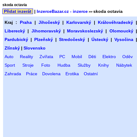
skoda octavia
Přidat inzerát
|
InzerceBazar.cz - inzerce
skoda octavia
>>
Kraj :
Praha
|
Jihočeský
|
Karlovarský
|
Královéhradecký
Liberecký
|
Jihomoravský
|
Moravskoslezský
|
Olomoucký
Pardubický
|
Plzeňský
|
Stredočeský
|
Ústecký
|
Vysočina
Zlínský
|
Slovensko
Auto
Reality
Zvířata
PC
Mobil
Děti
Elektro
Oděv
Sport
Stroje
Foto
Hudba
Služby
Knihy
Nábytek
Zahrada
Práce
Dovolena
Erotika
Ostatní