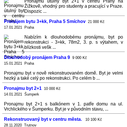
Pronajmu útulný byt 2+1 v centru Prahy na
Žižkově, vhodný pro studenty a pracující v Praze.
Dispozic ...
Pronájem bytu 3+kk, Praha 5 Smíchov
21 000 Kč
17.01.2021 Praha
Nabízím k dlouhodobému pronájmu, byt po
rekonstrukci - 3+kk, 78m2, 3. p. s výtahem, v
blízkosti vešk ...
Dlouhodobý pronájem Praha 9
9 000 Kč
15.01.2021 Praha
Pronajmu byt v nově rekonstruovaném domě. Byt je velmi
hezký a také celý po rekonstrukci. Po celém b ...
Pronajmu byt 2+1
10 000 Kč
14.01.2021 Šumperk
Pronajmu byt 2+1 s balkónem v 1. patře domu na ul.
Vrchlického v Šumperku. Byt je v původním stavu, ...
Rekonstruovaný byt v centru města.
10 100 Kč
28.11.2020 Trutnov