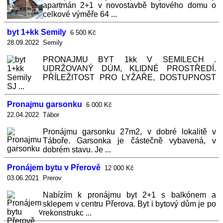
apartmán 2+1 v novostavbě bytového domu o
celkové výměře 64 ...
byt 1+kk Semily
6 500 Kč
28.09.2022 Semily
PRONAJMU BYT 1kk V SEMILECH .
UDRŽOVANÝ DÚM, KLIDNÉ PROSTŘEDÍ.
PŘÍLEŽITOST PRO LYŽAŘE, DOSTUPNOST
SJ ...
Pronajmu garsonku
6 000 Kč
22.04.2022 Tábor
Pronájmu garsonku 27m2, v dobré lokalitě v
Táboře. Garsonka je částečně vybavená, v
dobrém stavu. Je ...
Pronájem bytu v Přerově
12 000 Kč
03.06.2021 Prerov
Nabízím k pronájmu byt 2+1 s balkónem a
sklepem v centru Přerova. Byt i bytový dům je po
rekonstrukc ...