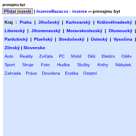
pronajmu byt
Přidat inzerát
|
InzerceBazar.cz - inzerce
pronajmu byt
>>
Kraj :
Praha
|
Jihočeský
|
Karlovarský
|
Královéhradecký
Liberecký
|
Jihomoravský
|
Moravskoslezský
|
Olomoucký
Pardubický
|
Plzeňský
|
Stredočeský
|
Ústecký
|
Vysočina
Zlínský
|
Slovensko
Auto
Reality
Zvířata
PC
Mobil
Děti
Elektro
Oděv
Sport
Stroje
Foto
Hudba
Služby
Knihy
Nábytek
Zahrada
Práce
Dovolena
Erotika
Ostatní