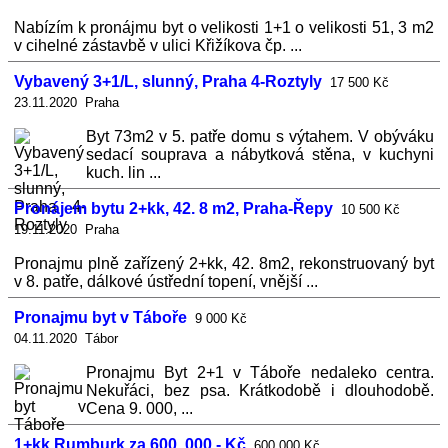
Nabízím k pronájmu byt o velikosti 1+1 o velikosti 51, 3 m2
v cihelné zástavbě v ulici Křižíkova čp. ...
Vybavený 3+1/L, slunný, Praha 4-Roztyly
17 500 Kč
23.11.2020 Praha
Byt 73m2 v 5. patře domu s výtahem. V obýváku
sedací souprava a nábytková stěna, v kuchyni
kuch. lin ...
Pronájem bytu 2+kk, 42. 8 m2, Praha-Řepy
10 500 Kč
19.11.2020 Praha
Pronajmu plně zařízený 2+kk, 42. 8m2, rekonstruovaný byt
v 8. patře, dálkové ústřední topení, vnější ...
Pronajmu byt v Táboře
9 000 Kč
04.11.2020 Tábor
Pronajmu Byt 2+1 v Táboře nedaleko centra.
Nekuřáci, bez psa. Krátkodobě i dlouhodobě.
Cena 9. 000, ...
1+kk Rumburk za 600. 000,- Kč
600 000 Kč