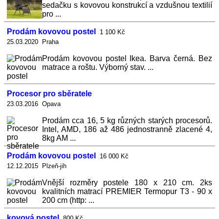
sedačku s kovovou konstrukcí a vzdušnou textilií
pro ...
Prodám kovovou postel
1 100 Kč
25.03.2020 Praha
Prodám kovovou postel Ikea. Barva černá. Bez
matrace a roštu. Výborný stav. ...
Procesor pro sběratele
23.03.2016 Opava
Prodám cca 16, 5 kg různých starých procesorů.
Intel, AMD, 186 až 486 jednostranně zlacené 4,
8kg AM ...
Prodám kovovou postel
16 000 Kč
12.12.2015 Plzeň-jih
Vnější rozměry postele 180 x 210 cm. 2ks
kvalitních matrací PREMIER Termopur T3 - 90 x
200 cm (http: ...
kovová postel
800 Kč