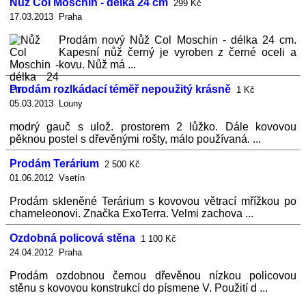
Nůž Col Moschin - délka 24 cm
299 Kč
17.03.2013 Praha
Prodám nový Nůž Col Moschin - délka 24 cm.
Kapesní nůž černý je vyroben z černé oceli a
kovu. Nůž má ...
Prodám rozlkádací téměř nepoužitý krásně
1 Kč
05.03.2013 Louny
modrý gauč s ulož. prostorem 2 lůžko. Dále kovovou
pěknou postel s dřevěnými rošty, málo používaná. ...
Prodám Terárium
2 500 Kč
01.06.2012 Vsetín
Prodám skleněné Terárium s kovovou větrací mřížkou po
chameleonovi. Značka ExoTerra. Velmi zachova ...
Ozdobná policová stěna
1 100 Kč
24.04.2012 Praha
Prodám ozdobnou černou dřevěnou nízkou policovou
stěnu s kovovou konstrukcí do písmene V. Použití d ...