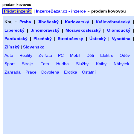
prodam kovovou
Přidat inzerát
|
InzerceBazar.cz - inzerce
prodam kovovou
>>
Kraj :
Praha
|
Jihočeský
|
Karlovarský
|
Královéhradecký
Liberecký
|
Jihomoravský
|
Moravskoslezský
|
Olomoucký
Pardubický
|
Plzeňský
|
Stredočeský
|
Ústecký
|
Vysočina
Zlínský
|
Slovensko
Auto
Reality
Zvířata
PC
Mobil
Děti
Elektro
Oděv
Sport
Stroje
Foto
Hudba
Služby
Knihy
Nábytek
Zahrada
Práce
Dovolena
Erotika
Ostatní