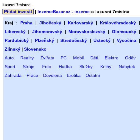
luxusni 7mistna
Přidat inzerát
|
InzerceBazar.cz - inzerce
luxusni 7mistna
>>
Kraj :
Praha
|
Jihočeský
|
Karlovarský
|
Královéhradecký
Liberecký
|
Jihomoravský
|
Moravskoslezský
|
Olomoucký
Pardubický
|
Plzeňský
|
Stredočeský
|
Ústecký
|
Vysočina
Zlínský
|
Slovensko
Auto
Reality
Zvířata
PC
Mobil
Děti
Elektro
Oděv
Sport
Stroje
Foto
Hudba
Služby
Knihy
Nábytek
Zahrada
Práce
Dovolena
Erotika
Ostatní