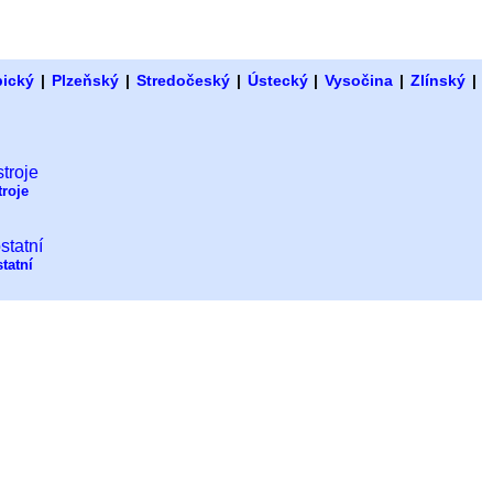
bický
|
Plzeňský
|
Stredočeský
|
Ústecký
|
Vysočina
|
Zlínský
|
troje
tatní