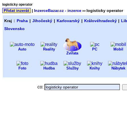
logisticky operator
Přidat inzerát
|
InzerceBazar.cz - inzerce
logisticky operator
>>
Kraj :
Praha
|
Jihočeský
|
Karlovarský
|
Královéhradecký
|
Li
Slovensko
Auto
Reality
PC
Mobil
Zvířata
Foto
Hudba
Služby
Knihy
Nábytek
co: