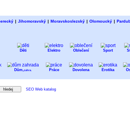
berecký
|
Jihomoravský
|
Moravskoslezský
|
Olomoucký
|
Pardu
Děti
Elektro
Oblečení
Sport
S
Dům,
Práce
Dovolena
Erotika
Os
zahra.
SEO Web katalog