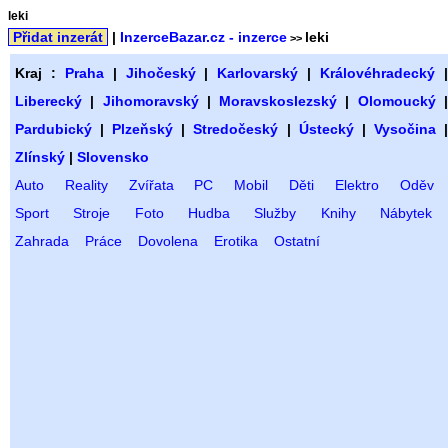
leki
Přidat inzerát
|
InzerceBazar.cz - inzerce
leki
>>
Kraj :
Praha
|
Jihočeský
|
Karlovarský
|
Královéhradecký
Liberecký
|
Jihomoravský
|
Moravskoslezský
|
Olomoucký
Pardubický
|
Plzeňský
|
Stredočeský
|
Ústecký
|
Vysočina
Zlínský
|
Slovensko
Auto
Reality
Zvířata
PC
Mobil
Děti
Elektro
Oděv
Sport
Stroje
Foto
Hudba
Služby
Knihy
Nábytek
Zahrada
Práce
Dovolena
Erotika
Ostatní