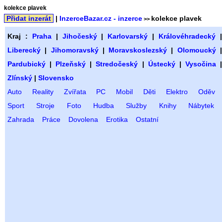
kolekce plavek
Přidat inzerát
|
InzerceBazar.cz - inzerce
kolekce plavek
>>
Kraj :
Praha
|
Jihočeský
|
Karlovarský
|
Královéhradecký
Liberecký
|
Jihomoravský
|
Moravskoslezský
|
Olomoucký
Pardubický
|
Plzeňský
|
Stredočeský
|
Ústecký
|
Vysočina
Zlínský
|
Slovensko
Auto
Reality
Zvířata
PC
Mobil
Děti
Elektro
Oděv
Sport
Stroje
Foto
Hudba
Služby
Knihy
Nábytek
Zahrada
Práce
Dovolena
Erotika
Ostatní