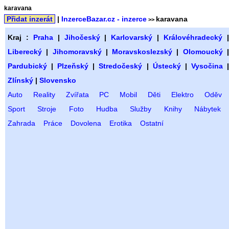
karavana
Přidat inzerát
|
InzerceBazar.cz - inzerce
karavana
>>
Kraj :
Praha
|
Jihočeský
|
Karlovarský
|
Královéhradecký
Liberecký
|
Jihomoravský
|
Moravskoslezský
|
Olomoucký
Pardubický
|
Plzeňský
|
Stredočeský
|
Ústecký
|
Vysočina
Zlínský
|
Slovensko
Auto
Reality
Zvířata
PC
Mobil
Děti
Elektro
Oděv
Sport
Stroje
Foto
Hudba
Služby
Knihy
Nábytek
Zahrada
Práce
Dovolena
Erotika
Ostatní