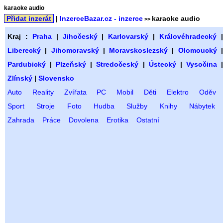
karaoke audio
Přidat inzerát
|
InzerceBazar.cz - inzerce
karaoke audio
>>
Kraj :
Praha
|
Jihočeský
|
Karlovarský
|
Královéhradecký
Liberecký
|
Jihomoravský
|
Moravskoslezský
|
Olomoucký
Pardubický
|
Plzeňský
|
Stredočeský
|
Ústecký
|
Vysočina
Zlínský
|
Slovensko
Auto
Reality
Zvířata
PC
Mobil
Děti
Elektro
Oděv
Sport
Stroje
Foto
Hudba
Služby
Knihy
Nábytek
Zahrada
Práce
Dovolena
Erotika
Ostatní