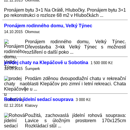
22.12.2015 Olomouc
Pronájem bytu 3+1 Na Orátě, Hlubočky. Pronájem bytu 3+1
po rekonstrukci o rozloze 68 m2 v Hlubočkách ...
Pronájem rodinného domu, Velký Týnec
14.10.2015 Olomouc
Pronájem rodinného domu, Velký Týnec.
Dřevostavba 3+kk Velký Týnec s možností
rozšíření o další poko ...
prodej chaty na Klepáčově u Sobotína
1 500 000 Kč
10.03.2015 Šumperk
Prodám zděnou dvoupodlažní chatu v rekreační
oblasti Klepáčov pro zimní i letní rekreaci. Chata
je u ...
Rohová jídelní sedací souprava
3 000 Kč
02.12.2014 Klatovy
Použitá, zachovaslá jídelní rohová souprava:
Lavice s úložným prostorem 170x125cm
Rozkládací stůl ...