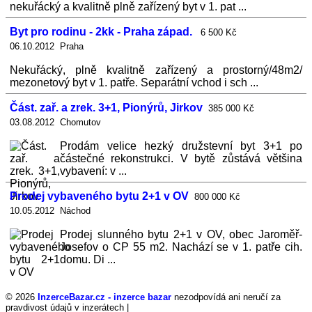
nekuřácký a kvalitně plně zařízený byt v 1. pat ...
Byt pro rodinu - 2kk - Praha západ.
6 500 Kč
06.10.2012 Praha
Nekuřácký, plně kvalitně zařízený a prostorný/48m2/
mezonetový byt v 1. patře. Separátní vchod i sch ...
Část. zař. a zrek. 3+1, Pionýrů, Jirkov
385 000 Kč
03.08.2012 Chomutov
Prodám velice hezký družstevní byt 3+1 po
částečné rekonstrukci. V bytě zůstává většina
vybavení: v ...
Prodej vybaveného bytu 2+1 v OV
800 000 Kč
10.05.2012 Náchod
Prodej slunného bytu 2+1 v OV, obec Jaroměř-
Josefov o CP 55 m2. Nachází se v 1. patře cih.
domu. Di ...
© 2026
InzerceBazar.cz - inzerce bazar
nezodpovídá ani neručí za
pravdivost údajů v inzerátech |