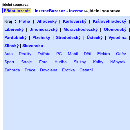
jidelni souprava
Přidat inzerát
|
InzerceBazar.cz - inzerce
jidelni souprava
>>
Kraj :
Praha
|
Jihočeský
|
Karlovarský
|
Královéhradecký
Liberecký
|
Jihomoravský
|
Moravskoslezský
|
Olomoucký
Pardubický
|
Plzeňský
|
Stredočeský
|
Ústecký
|
Vysočina
Zlínský
|
Slovensko
Auto
Reality
Zvířata
PC
Mobil
Děti
Elektro
Oděv
Sport
Stroje
Foto
Hudba
Služby
Knihy
Nábytek
Zahrada
Práce
Dovolena
Erotika
Ostatní