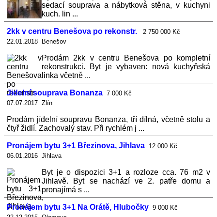
sedací souprava a nábytková stěna, v kuchyni
kuch. lin ...
2kk v centru Benešova po rekonstr.
2 750 000 Kč
22.01.2018 Benešov
Prodám 2kk v centru Benešova po kompletní
rekonstrukci. Byt je vybaven: nová kuchyňská
linka včetně ...
Jidelní souprava Bonanza
7 000 Kč
07.07.2017 Zlín
Prodám jídelní soupravu Bonanza, tří dílná, včetně stolu a
čtyř židlí. Zachovalý stav. Při rychlém j ...
Pronájem bytu 3+1 Březinova, Jihlava
12 000 Kč
06.01.2016 Jihlava
Byt je o dispozici 3+1 a rozloze cca. 76 m2 v
Jihlavě. Byt se nachází ve 2. patře domu a
pronajímá s ...
Pronájem bytu 3+1 Na Orátě, Hlubočky
9 000 Kč