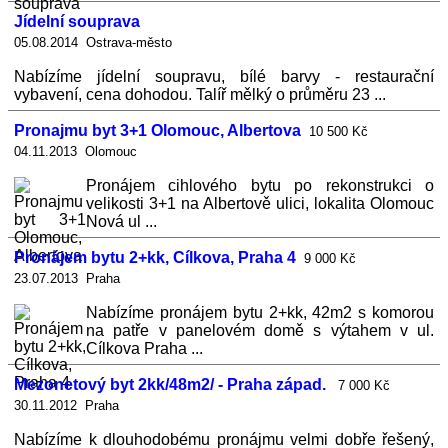
Jídelní souprava
05.08.2014 Ostrava-město
Nabízíme jídelní soupravu, bílé barvy - restaurační
vybavení, cena dohodou. Talíř mělký o průměru 23 ...
Pronajmu byt 3+1 Olomouc, Albertova
10 500 Kč
04.11.2013 Olomouc
Pronájem cihlového bytu po rekonstrukci o
velikosti 3+1 na Albertově ulici, lokalita Olomouc
Nová ul ...
Pronájem bytu 2+kk, Cílkova, Praha 4
9 000 Kč
23.07.2013 Praha
Nabízíme pronájem bytu 2+kk, 42m2 s komorou
na patře v panelovém domě s výtahem v ul.
Cílkova Praha ...
Mezonetový byt 2kk/48m2/ - Praha západ.
7 000 Kč
30.11.2012 Praha
Nabízíme k dlouhodobému pronájmu velmi dobře řešený,