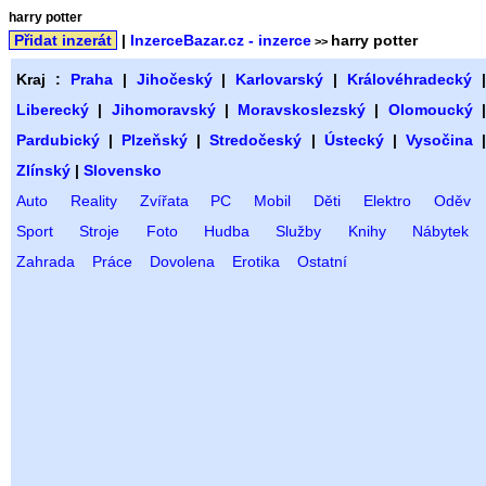
harry potter
Přidat inzerát
|
InzerceBazar.cz - inzerce
harry potter
>>
Kraj :
Praha
|
Jihočeský
|
Karlovarský
|
Královéhradecký
Liberecký
|
Jihomoravský
|
Moravskoslezský
|
Olomoucký
Pardubický
|
Plzeňský
|
Stredočeský
|
Ústecký
|
Vysočina
Zlínský
|
Slovensko
Auto
Reality
Zvířata
PC
Mobil
Děti
Elektro
Oděv
Sport
Stroje
Foto
Hudba
Služby
Knihy
Nábytek
Zahrada
Práce
Dovolena
Erotika
Ostatní