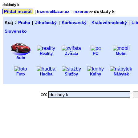
doklady k
Přidat inzerát
|
InzerceBazar.cz - inzerce
doklady k
>>
Kraj :
Praha
|
Jihočeský
|
Karlovarský
|
Královéhradecký
|
Li
Slovensko
Reality
Zvířata
PC
Mobil
Auto
Foto
Hudba
Služby
Knihy
Nábytek
co: