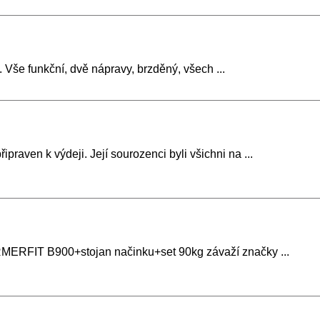
Vše funkční, dvě nápravy, brzděný, všech ...
praven k výdeji. Její sourozenci byli všichni na ...
ORMERFIT B900+stojan načinku+set 90kg závaží značky ...