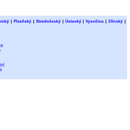
bický
|
Plzeňský
|
Stredočeský
|
Ústecký
|
Vysočina
|
Zlínský
|
e
í