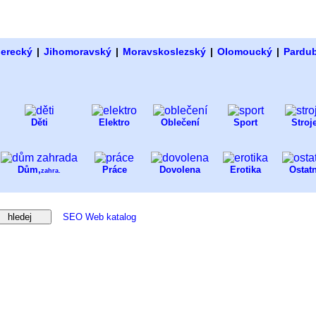
berecký
|
Jihomoravský
|
Moravskoslezský
|
Olomoucký
|
Pardu
Děti
Elektro
Oblečení
Sport
Stroj
Dům,
Práce
Dovolena
Erotika
Ostatn
zahra.
SEO Web katalog