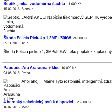
Septik, jímka, vodoměrná šachta
11 000 Kč
15.02.2016 Blansko
JARNÍ AKCE! Nabízím tříkomorový SEPTIK vyroben
Škoda Felicia Pick-Up 1,3MPi /50kW
24 000 Kč
05.11.2015 Jičín
Škoda Felicia pickup 1, 3MPi/50kW - eko poplatek zaplacený! N
Papoušci Ara Ararauna + klec
10 000 Kč
03.08.2015 Praha
Ahoj ahoj !!! Máme Tyto roztomilé, inteligentní, zdr
4 bernský salašnický psů k dispozici.
25 800 Kč
16.07.2015 Most