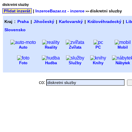
diskretni sluzby
Přidat inzerát
|
InzerceBazar.cz - inzerce
diskretni sluzby
>>
Kraj :
Praha
|
Jihočeský
|
Karlovarský
|
Královéhradecký
|
Li
Slovensko
Auto
Reality
Zvířata
PC
Mobil
Foto
Hudba
Služby
Knihy
Nábytek
co: