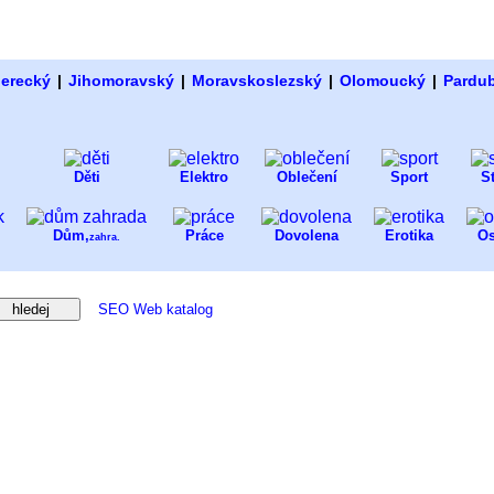
berecký
|
Jihomoravský
|
Moravskoslezský
|
Olomoucký
|
Pardu
Děti
Elektro
Oblečení
Sport
S
Dům,
Práce
Dovolena
Erotika
Os
zahra.
SEO Web katalog