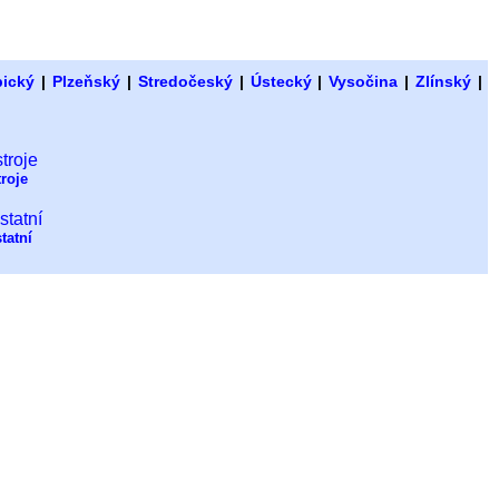
bický
|
Plzeňský
|
Stredočeský
|
Ústecký
|
Vysočina
|
Zlínský
|
troje
tatní