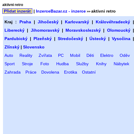
aktivni retro
Přidat inzerát
|
InzerceBazar.cz - inzerce
aktivni retro
>>
Kraj :
Praha
|
Jihočeský
|
Karlovarský
|
Královéhradecký
Liberecký
|
Jihomoravský
|
Moravskoslezský
|
Olomoucký
Pardubický
|
Plzeňský
|
Stredočeský
|
Ústecký
|
Vysočina
Zlínský
|
Slovensko
Auto
Reality
Zvířata
PC
Mobil
Děti
Elektro
Oděv
Sport
Stroje
Foto
Hudba
Služby
Knihy
Nábytek
Zahrada
Práce
Dovolena
Erotika
Ostatní