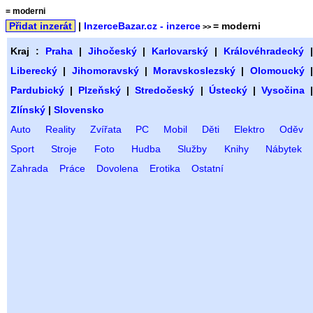
= moderni
Přidat inzerát
|
InzerceBazar.cz - inzerce
= moderni
>>
Kraj :
Praha
|
Jihočeský
|
Karlovarský
|
Královéhradecký
Liberecký
|
Jihomoravský
|
Moravskoslezský
|
Olomoucký
Pardubický
|
Plzeňský
|
Stredočeský
|
Ústecký
|
Vysočina
Zlínský
|
Slovensko
Auto
Reality
Zvířata
PC
Mobil
Děti
Elektro
Oděv
Sport
Stroje
Foto
Hudba
Služby
Knihy
Nábytek
Zahrada
Práce
Dovolena
Erotika
Ostatní