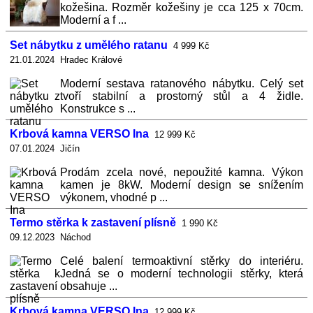
kožešina. Rozměr kožešiny je cca 125 x 70cm.
Moderní a f ...
Set nábytku z umělého ratanu
4 999 Kč
21.01.2024 Hradec Králové
Moderní sestava ratanového nábytku. Celý set
tvoří stabilní a prostorný stůl a 4 židle.
Konstrukce s ...
Krbová kamna VERSO Ina
12 999 Kč
07.01.2024 Jičín
Prodám zcela nové, nepoužité kamna. Výkon
kamen je 8kW. Moderní design se snížením
výkonem, vhodné p ...
Termo stěrka k zastavení plísně
1 990 Kč
09.12.2023 Náchod
Celé balení termoaktivní stěrky do interiéru.
Jedná se o moderní technologii stěrky, která
obsahuje ...
Krbová kamna VERSO Ina
12 999 Kč