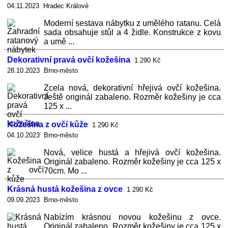
04.11.2023 Hradec Králové
Moderní sestava nábytku z umělého ratanu. Celá
sada obsahuje stůl a 4 židle. Konstrukce z kovu
a umě ...
Dekorativní pravá ovčí kožešina
1 290 Kč
28.10.2023 Brno-město
Zcela nová, dekorativní hřejivá ovčí kožešina.
Ještě originál zabaleno. Rozměr kožešiny je cca
125 x ...
Kožešina z ovčí kůže
1 290 Kč
04.10.2023 Brno-město
Nová, velice hustá a hřejivá ovčí kožešina.
Originál zabaleno. Rozměr kožešiny je cca 125 x
70cm. Mo ...
Krásná hustá kožešina z ovce
1 290 Kč
09.09.2023 Brno-město
Nabízím krásnou novou kožešinu z ovce.
Originál zabaleno. Rozměr kožešiny je cca 125 x