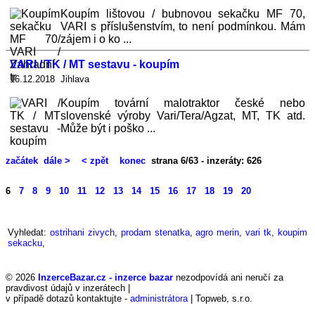
Koupím lištovou / bubnovou sekačku MF 70,
VARI s příslušenstvím, to není podmínkou. Mám
zájem i o ko ...
VARI / TK / MT sestavu - koupím
16.12.2018 Jihlava
Koupím tovární malotraktor české nebo
slovenské výroby Vari/Tera/Agzat, MT, TK atd.
Může být i poško ...
začátek
dále >
< zpět
konec
strana 6/63 - inzeráty: 626
6
7
8
9
10
11
12
13
14
15
16
17
18
19
20
Vyhledat:
ostrihani zivych
,
prodam stenatka
,
agro merin
,
vari tk
,
koupim
sekacku
,
© 2026
InzerceBazar.cz - inzerce bazar
nezodpovídá ani neručí za
pravdivost údajů v inzerátech |
v případě dotazů kontaktujte -
administrátora
| Topweb, s.r.o.