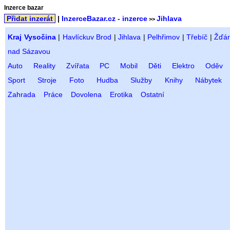
Inzerce bazar
Přidat inzerát
|
InzerceBazar.cz - inzerce
Jihlava
>>
Kraj Vysočina
|
Havlíckuv Brod
|
Jihlava
|
Pelhřimov
|
Třebíč
|
Žďár
nad Sázavou
Auto
Reality
Zvířata
PC
Mobil
Děti
Elektro
Oděv
Sport
Stroje
Foto
Hudba
Služby
Knihy
Nábytek
Zahrada
Práce
Dovolena
Erotika
Ostatní