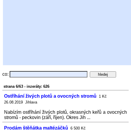
co:
strana 6/63 - inzeráty: 626
Ostříhání živých plotů a ovocných stromů
1 Kč
26.08.2019 Jihlava
Nabízím ostříhání živých plotů, okrasných keřů a ovocných
stromů - peckovin (září, říjen). Okres Jih ...
Prodám štěňátka maltézáčků
6 500 Kč