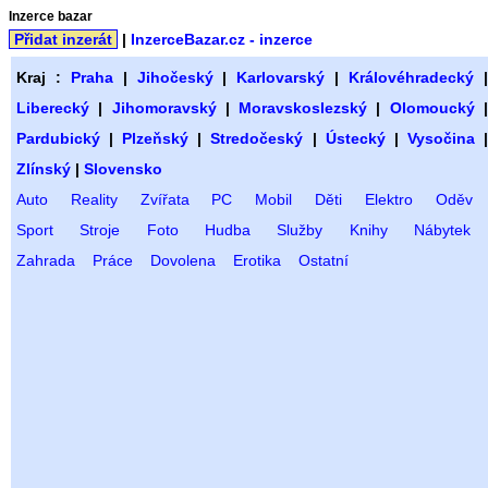
Inzerce bazar
Přidat inzerát
|
InzerceBazar.cz - inzerce
Kraj :
Praha
|
Jihočeský
|
Karlovarský
|
Královéhradecký
Liberecký
|
Jihomoravský
|
Moravskoslezský
|
Olomoucký
Pardubický
|
Plzeňský
|
Stredočeský
|
Ústecký
|
Vysočina
Zlínský
|
Slovensko
Auto
Reality
Zvířata
PC
Mobil
Děti
Elektro
Oděv
Sport
Stroje
Foto
Hudba
Služby
Knihy
Nábytek
Zahrada
Práce
Dovolena
Erotika
Ostatní