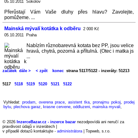
05.10.2011 Sokolov
Přerůstají Vám Vaše dluhy přes hlavu? Zavolejte,
pomůžeme. ...
Mainská mývalí kotátka k odběru
2 000 Kč
05.10.2011 Praha
Nabízím různobarevná kotata bez PP, jsou velice
hravá, chytrá, pozorná a přítulná. (Otec i matka js
...
začátek
dále >
< zpět
konec
strana 5117/5122 - inzeráty: 51213
5117
5118
5119
5120
5121
5122
Vyhledat:
prodam
,
overena prace
,
asistent tka
,
pronajmu pokoj
,
prodej
bytu
,
plechova garaz
,
krasne cervene
,
oddluzeni
,
mainska myvali
,
© 2026
InzerceBazar.cz - inzerce bazar
nezodpovídá ani neručí za
pravdivost údajů v inzerátech |
v případě dotazů kontaktujte -
administrátora
| Topweb, s.r.o.