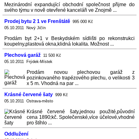
Mezinárodní expandující obchodní společnost přijme do
svého týmu v nově otevřené kanceláři ve Znojmě ...
Prodej bytu 2 1 ve Frenštátě
995 000 Kč
05.10.2011 Nový Jičín
Prodám byt 2+1 v Beskydském sídlišti po rekonstrukci
koupelny,plastová okna,klidná lokalita. Možnost ...
Plechová garáž
11 500 Kč
05.10.2011 Frýdek-Místek
Prodám novou plechovou garáž z
pozinkovaného trapézového plechu, o velikosti 3
x 5 m. Vhodná na par ...
Krásné červené šaty
999 Kč
05.10.2011 Ostrava-město
Krásné červené šaty,jednou použité,původní
cena 1890;kč. Společenské,více účelové,vhodné
pro štíhlo ...
Oddlužení